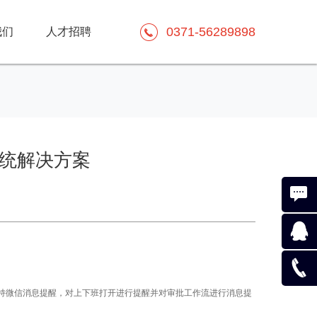
0371-56289898
我们
人才招聘
系统解决方案
在线咨
询
在线咨
支持微信消息提醒，对上下班打开进行提醒并对审批工作流进行消息提
询
037156